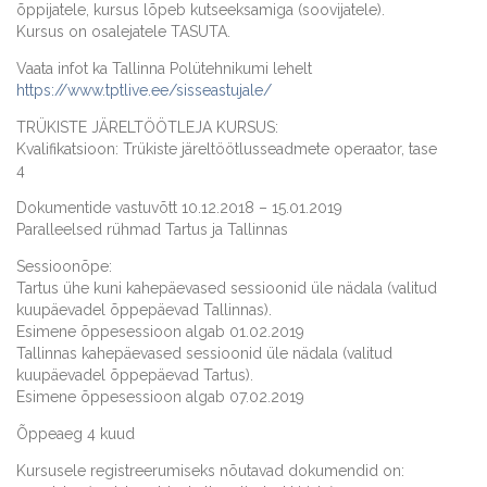
õppijatele, kursus lõpeb kutseeksamiga (soovijatele).
Kursus on osalejatele TASUTA.
Vaata infot ka Tallinna Polütehnikumi lehelt
https://www.tptlive.ee/sisseastujale/
TRÜKISTE JÄRELTÖÖTLEJA KURSUS:
Kvalifikatsioon: Trükiste järeltöötlusseadmete operaator, tase
4
Dokumentide vastuvõtt 10.12.2018 – 15.01.2019
Paralleelsed rühmad Tartus ja Tallinnas
Sessioonõpe:
Tartus ühe kuni kahepäevased sessioonid üle nädala (valitud
kuupäevadel õppepäevad Tallinnas).
Esimene õppesessioon algab 01.02.2019
Tallinnas kahepäevased sessioonid üle nädala (valitud
kuupäevadel õppepäevad Tartus).
Esimene õppesessioon algab 07.02.2019
Õppeaeg 4 kuud
Kursusele registreerumiseks nõutavad dokumendid on: