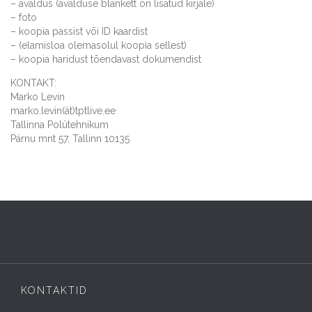
– avaldus (avalduse blankett on lisatud kirjale)
– foto
– koopia passist või ID kaardist
– (elamisloa olemasolul koopia sellest)
– koopia haridust tõendavast dokumendist
KONTAKT:
Marko Levin
marko.levin(ät)tptlive.ee
Tallinna Polütehnikum
Pärnu mnt 57, Tallinn 10135
KONTAKTID